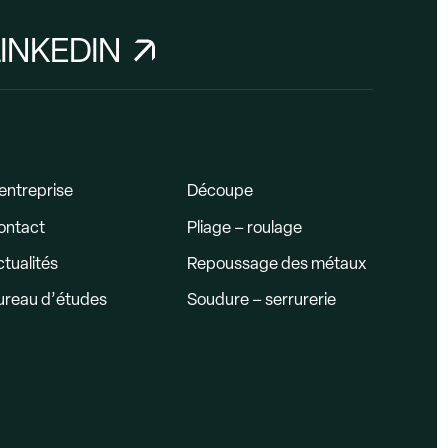
LINKEDIN
entreprise
Découpe
ontact
Pliage – roulage
tualités
Repoussage des métaux
ureau d’études
Soudure – serrurerie