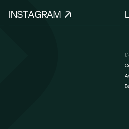
INSTAGRAM
L’
C
Ac
B