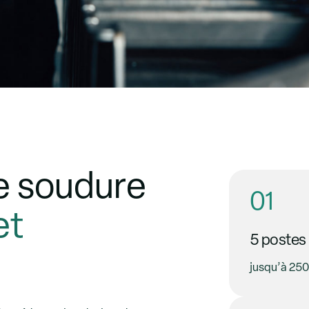
e soudure
01
et
5 postes
jusqu’à 25