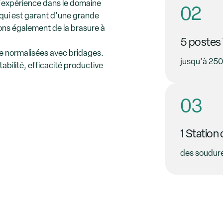
’expérience dans le domaine
02
 qui est garant d’une grande
sons également de la brasure à
5 postes
re normalisées avec bridages.
jusqu’à 25
bilité, efficacité productive
03
1 Station
des soudure