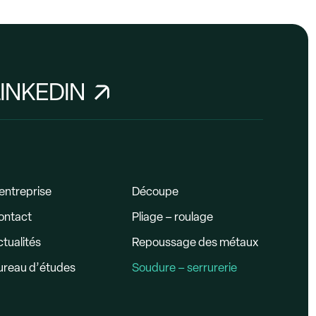
LINKEDIN
entreprise
Découpe
ontact
Pliage – roulage
tualités
Repoussage des métaux
ureau d’études
Soudure – serrurerie