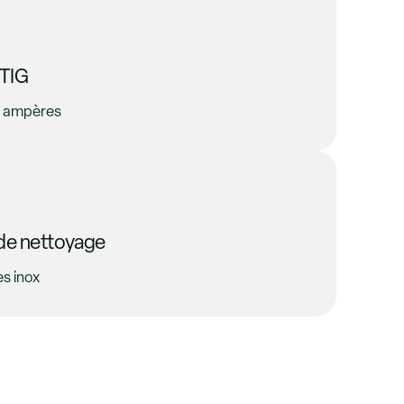
 TIG
0 ampères
 de nettoyage
s inox