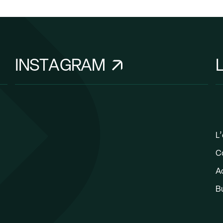
INSTAGRAM
L’
C
Ac
B